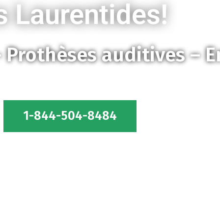
s Laurentides!
– Prothèses auditives – E
1-844-504-8484