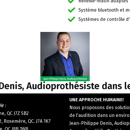
Réveille-matin adaptés
Système bluetooth et m
Systèmes de contrôle 
Denis, Audioprothésiste dans l
UNE APPROCHE HUMAINE!
ir
:
Nous proposons des solutio
me, QC J7Z 5B2
de l'audition dans un envir
2, Rosemère, QC. J7A 1K7
Jean-Philippe Denis, Audiop
le, QC J8B 1W8